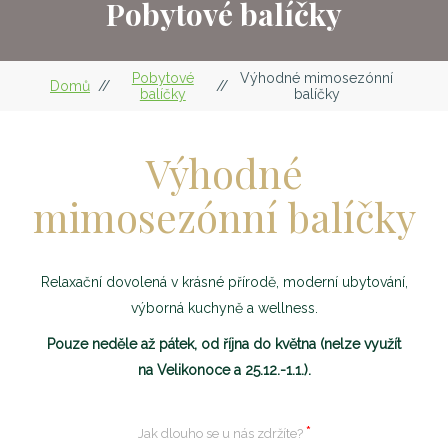
Pobytové balíčky
Pobytové
Výhodné mimosezónní
Domů
//
//
balíčky
balíčky
Výhodné
mimosezónní balíčky
Relaxační dovolená v krásné přírodě, moderní ubytování,
výborná kuchyně a wellness.
Pouze neděle až pátek, od října do května (nelze využít
na Velikonoce a 25.12.-1.1.).
Jak dlouho se u nás zdržíte?