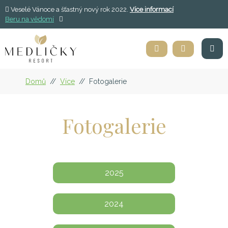
Veselé Vánoce a šťastný nový rok 2022.
Více informací
Beru na vědomí
Domů
//
Více
//
Fotogalerie
Fotogalerie
2025
2024